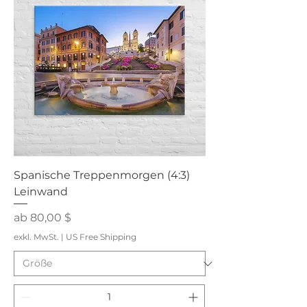
Spanische Treppenmorgen (4:3)
Leinwand
Sale-Preis
ab
80,00 $
exkl. MwSt.
|
US Free Shipping