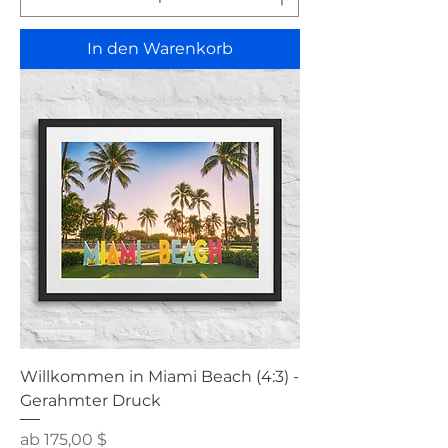
In den Warenkorb
Willkommen in Miami Beach (4:3) -
Gerahmter Druck
Sale-Preis
ab
175,00 $