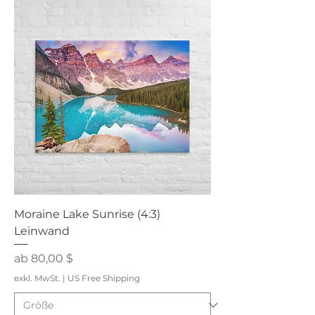
Moraine Lake Sunrise (4:3)
Leinwand
Sale-Preis
ab
80,00 $
exkl. MwSt.
|
US Free Shipping