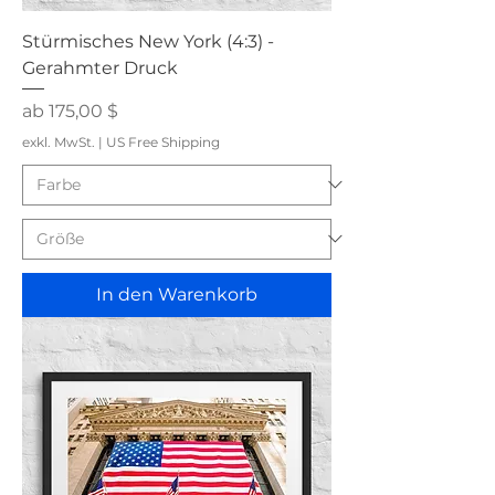
Stürmisches New York (4:3) -
Gerahmter Druck
Sale-Preis
ab
175,00 $
exkl. MwSt.
|
US Free Shipping
In den Warenkorb