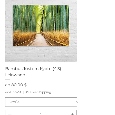
Bambusflüstern Kyoto (4:3)
Leinwand
Sale-Preis
ab
80,00 $
exkl. MwSt.
|
US Free Shipping