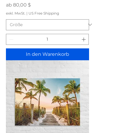
Sale-Preis
ab
80,00 $
exkl. MwSt.
|
US Free Shipping
In den Warenkorb