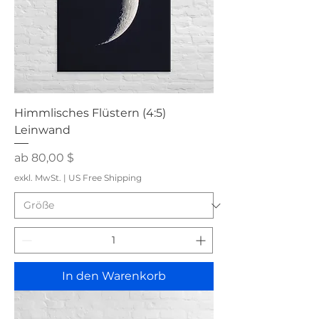
Himmlisches Flüstern (4:5)
Leinwand
Sale-Preis
ab
80,00 $
exkl. MwSt.
|
US Free Shipping
In den Warenkorb