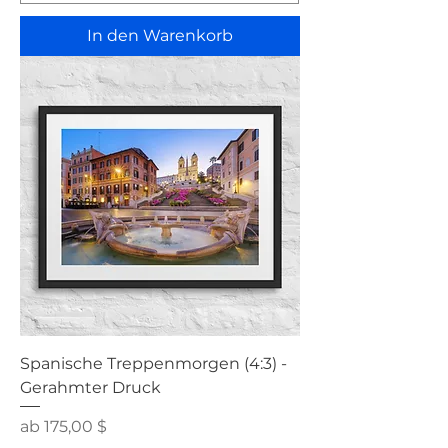
In den Warenkorb
Spanische Treppenmorgen (4:3) -
Gerahmter Druck
Sale-Preis
ab
175,00 $