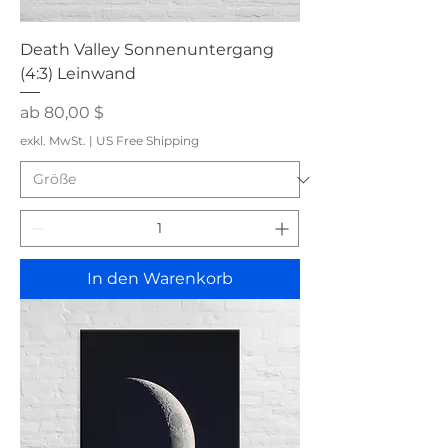
Death Valley Sonnenuntergang
(4:3) Leinwand
Sale-Preis
ab
80,00 $
exkl. MwSt.
|
US Free Shipping
In den Warenkorb