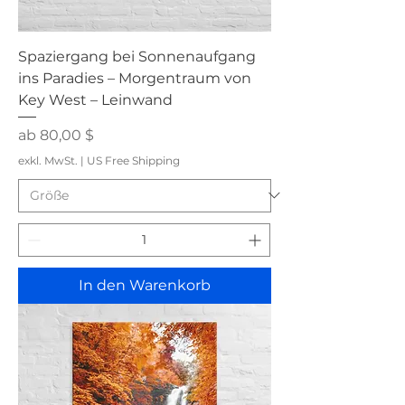
Spaziergang bei Sonnenaufgang
ins Paradies – Morgentraum von
Key West – Leinwand
Sale-Preis
ab
80,00 $
exkl. MwSt.
|
US Free Shipping
In den Warenkorb