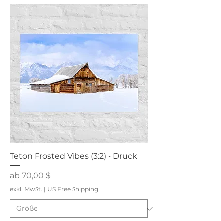
Teton Frosted Vibes (3:2) - Druck
Sale-Preis
ab
70,00 $
exkl. MwSt.
|
US Free Shipping