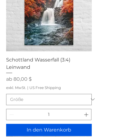
Schottland Wasserfall (3:4)
Leinwand
Sale-Preis
ab
80,00 $
exkl. MwSt.
|
US Free Shipping
In den Warenkorb