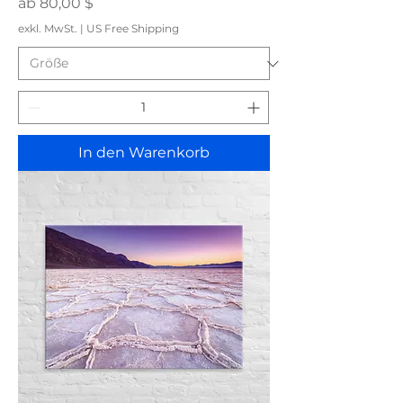
Sale-Preis
ab
80,00 $
exkl. MwSt.
|
US Free Shipping
In den Warenkorb