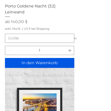
Porto Goldene Nacht (3:2)
Leinwand
Sale-Preis
ab
140,00 $
exkl. MwSt.
|
US Free Shipping
In den Warenkorb