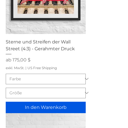
Sterne und Streifen der Wall
Street (4:3) - Gerahmter Druck
Sale-Preis
ab
175,00 $
exkl. MwSt.
|
US Free Shipping
In den Warenkorb