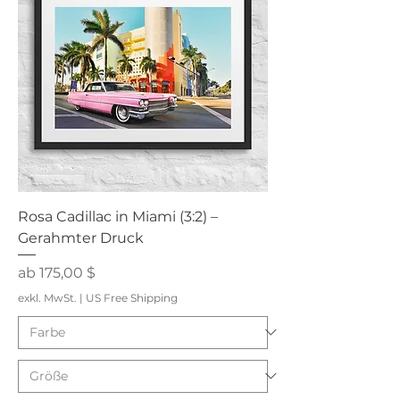
Rosa Cadillac in Miami (3:2) –
Gerahmter Druck
Sale-Preis
ab
175,00 $
exkl. MwSt.
|
US Free Shipping