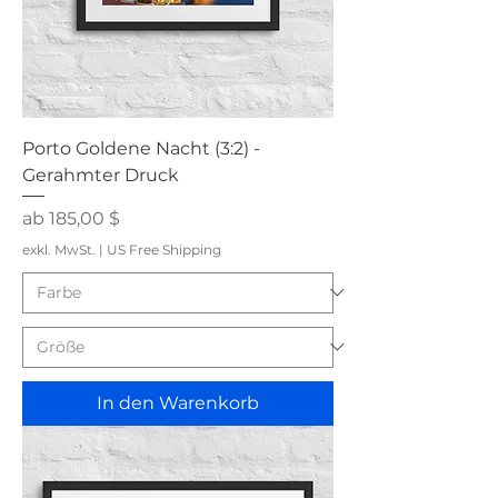
Porto Goldene Nacht (3:2) -
Gerahmter Druck
Sale-Preis
ab
185,00 $
exkl. MwSt.
|
US Free Shipping
In den Warenkorb