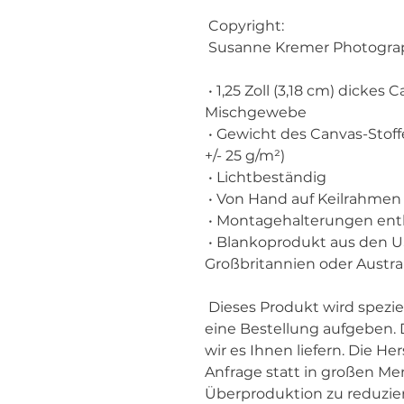
 Copyright:
 Susanne Kremer Photogra
 • 1,25 Zoll (3,18 cm) dickes Canvas-Gewebe aus Poly-Baumwoll-
Mischgewebe
 • Gewicht des Canvas-Stoffes: 10,15 +/- 0,74 oz./yd.² (344 g/m² 
+/- 25 g/m²)
 • Lichtbeständig
 • Von Hand auf Keilrahme
 • Montagehalterungen ent
 • Blankoprodukt aus den USA, Kanada, Europa, 
Großbritannien oder Austra
 Dieses Produkt wird speziell für Sie hergestellt, sobald Sie 
eine Bestellung aufgeben. D
wir es Ihnen liefern. Die He
Anfrage statt in großen Men
Überproduktion zu reduziere