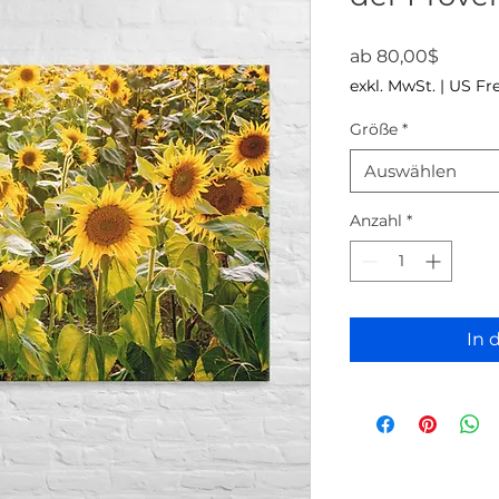
Sale-Pr
ab
80,00$
exkl. MwSt.
|
US Fr
Größe
*
Auswählen
Anzahl
*
In 