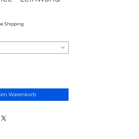
eis
ee Shipping
den Warenkorb