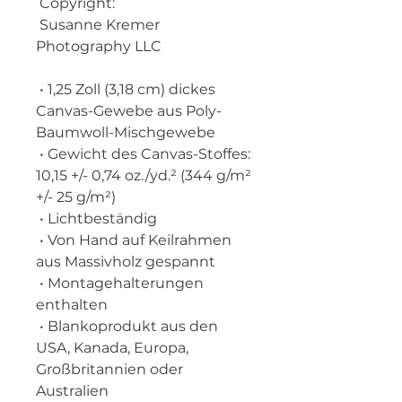
 Copyright:
 Susanne Kremer 
Photography LLC
 • 1,25 Zoll (3,18 cm) dickes 
Canvas-Gewebe aus Poly-
Baumwoll-Mischgewebe
 • Gewicht des Canvas-Stoffes: 
10,15 +/- 0,74 oz./yd.² (344 g/m² 
+/- 25 g/m²)
 • Lichtbeständig
 • Von Hand auf Keilrahmen 
aus Massivholz gespannt
 • Montagehalterungen 
enthalten
 • Blankoprodukt aus den 
USA, Kanada, Europa, 
Großbritannien oder 
Australien