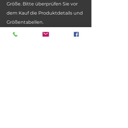
Größe. Bitte überprüfen Sie vor
dem Kauf die Produktdetails und
Größentabellen.
Was passiert, wenn ich die
falsche Lieferadresse
eingegeben habe?
Wir akzeptieren keine
Rücksendungen aufgrund von
Reue des Käufers oder falscher
Größe. Bitte überprüfen Sie vor
dem Kauf die Produktdetails und
Größentabellen.