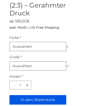
(2:3) – Gerahmter
Druck
Sale-Preis
ab
185,00$
exkl. MwSt.
|
US Free Shipping
Farbe
*
Größe
*
Anzahl
*
In den Warenkorb