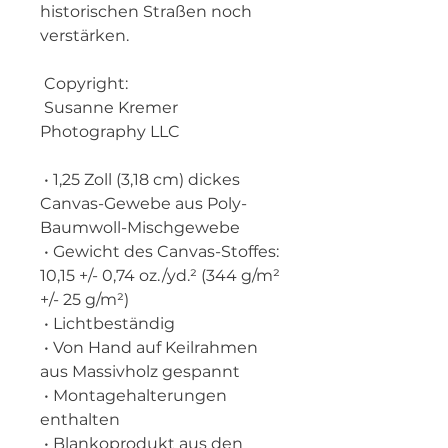
historischen Straßen noch 
verstärken.
 Copyright:
 Susanne Kremer 
Photography LLC
 • 1,25 Zoll (3,18 cm) dickes 
Canvas-Gewebe aus Poly-
Baumwoll-Mischgewebe
 • Gewicht des Canvas-Stoffes: 
10,15 +/- 0,74 oz./yd.² (344 g/m² 
+/- 25 g/m²)
 • Lichtbeständig
 • Von Hand auf Keilrahmen 
aus Massivholz gespannt
 • Montagehalterungen 
enthalten
 • Blankoprodukt aus den 