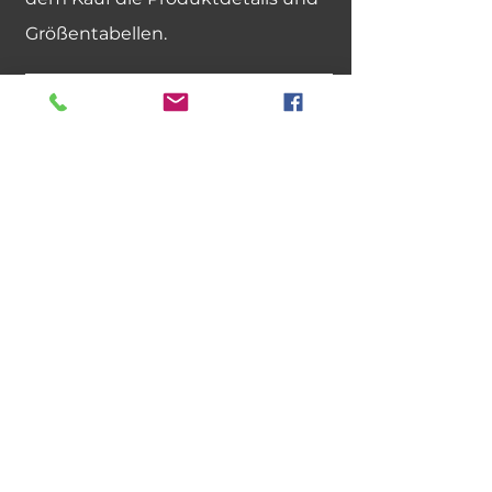
Größentabellen.
Kann ich einen Artikel gegen
eine andere Größe oder
Farbe umtauschen?
Wir bieten keinen Größen- oder
Farbaustausch an. Wenn Sie eine
andere Größe benötigen, geben
Sie bitte eine neue Bestellung auf.