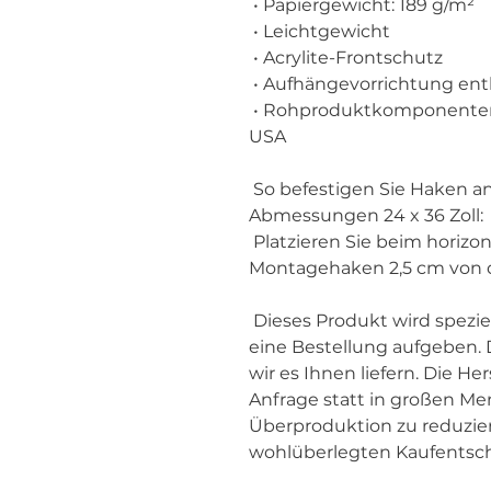
 • Papiergewicht: 189 g/m²
 • Leichtgewicht
 • Acrylite-Frontschutz
 • Aufhängevorrichtung ent
 • Rohproduktkomponenten stammen aus Japan und den 
USA
 So befestigen Sie Haken an horizontalen Rahmen mit den 
Abmessungen 24 x 36 Zoll:
 Platzieren Sie beim horizontalen Aufhängen jeden der 
Montagehaken 2,5 cm von 
 Dieses Produkt wird speziell für Sie hergestellt, sobald Sie 
eine Bestellung aufgeben. D
wir es Ihnen liefern. Die He
Anfrage statt in großen Men
Überproduktion zu reduziere
wohlüberlegten Kaufentsc