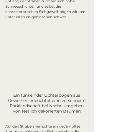
Entlang der Straßen türmten sich hohe 
Schneeschichten und selbst die 
charakteristischen Elchgeweihbögen wirkten 
unter ihren eisigen Kronen schwer.
Ein funkelnder Lichterbogen aus 
Geweihen erleuchtet eine verschneite 
Parklandschaft bei Nacht, umgeben 
von festlich dekorierten Bäumen.
Auf den Straßen herrschte ein gedämpftes 
Summen, während die Einheimischen die 