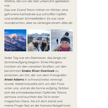
Wildnis, die von der Zeit unberührt geblieben 
war.
Das war Grand Teton mitten im Winter, eine 
gefrorene Kathedrale aus schroffen Gipfeln 
und endlosen Schneefeldern. Es war zwar 
wunderschön, aber es verlangte einem alles ab.
Jeder Tag war ein Abenteuer, das lange vor 
Sonnenaufgang begann. Eines Morgens 
trotzten wir den vereisten Straßen, um den 
berühmten 
Snake River Overlook
 zu 
erreichen, ein Ort, der von dem Fotografen 
Ansel Adams
 in schwarz/weiss verewigt 
wurde. Nebel kräuselte sich um den Fluss 
unter uns, und als die Sonne aufging, färbten 
sich die schneebedeckten Gipfel der Tetons 
zartrosa und tauchten das Tal in einen 
magischen Glanz. Als ich dort stand und 
meine Finger fast an der Kamera festgefroren 